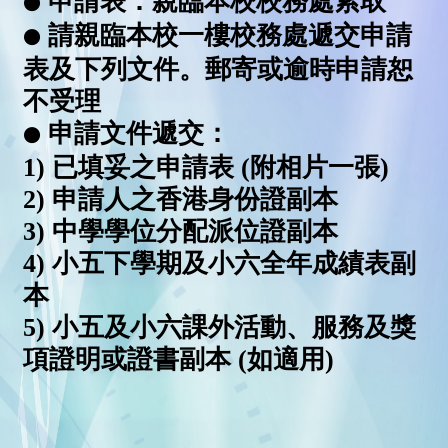
申請表：親臨本校校務處索取
⚫
請親臨本校一樓校務處遞交申請
⚫
表及下列文件。郵寄或逾時申請恕
不受理
申請文件遞交：
⚫
1) 已填妥之申請表 (附相片一張)
2) 申請人之香港身份證副本
3) 中學學位分配派位證副本
4) 小五下學期及小六全年成績表副
本
5) 小五及小六課外活動、服務及獎
項證明或證書副本 (如適用)