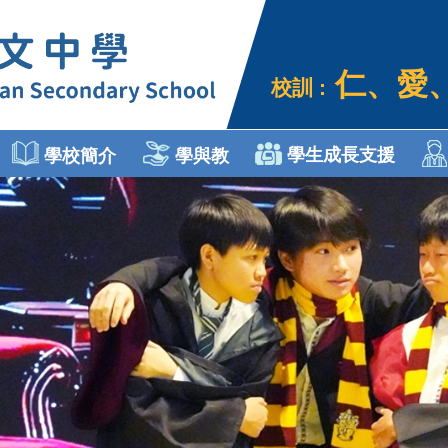
仁、愛
校訓 :
學生成長支援
學校簡介
學與教
個人、社會及人文教育
Engli