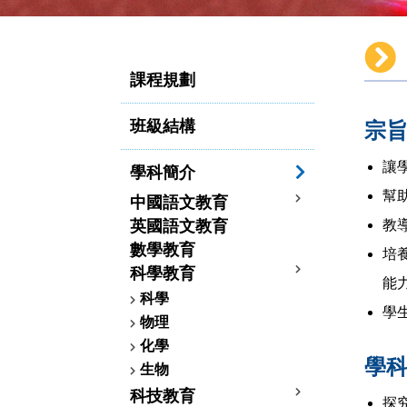
課程規劃
班級結構
宗
讓
學科簡介
幫
中國語文教育
英國語文教育
教
數學教育
培
科學教育
能
科學
學
物理
化學
學
生物
科技教育
探