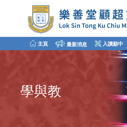
主頁
入讀顧中
最新消息
2026年9月入讀中一
插班生申請 (中二至中五)
學與教