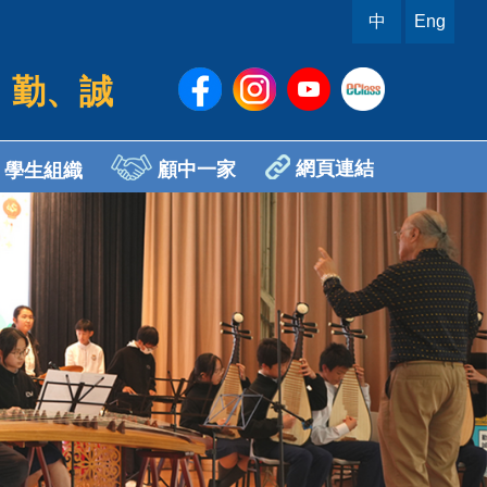
中
Eng
、勤、誠
網頁連結
顧中一家
學生組織
sh Ambassador