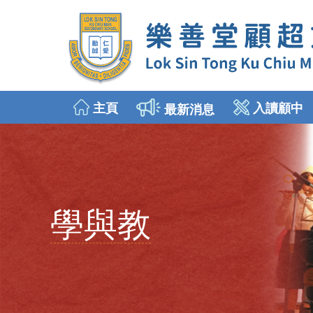
主頁
入讀顧中
最新消息
2026年9月入讀中一
插班生申請 (中二至中五)
學與教