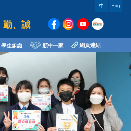
中
Eng
、勤、誠
網頁連結
顧中一家
學生組織
sh Ambassador