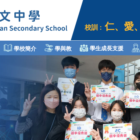
仁、愛
校訓 :
學生成長支援
學校簡介
學與教
個人、社會及人文教育
Engli