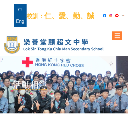
中
仁、愛、勤、誠
校訓 :
Eng
活動相簿