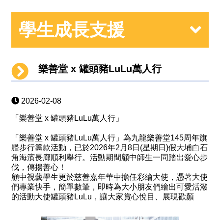
學生成長支援
樂善堂 x 罐頭豬LuLu萬人行
2026-02-08
「樂善堂 x 罐頭豬LuLu萬人行」
「樂善堂 x 罐頭豬LuLu萬人行」為九龍樂善堂145周年旗
艦步行籌款活動，已於2026年2月8日(星期日)假大埔白石
角海濱長廊順利舉行。活動期間顧中師生一同踏出愛心步
伐，傳揚善心！
顧中視藝學生更於慈善嘉年華中擔任彩繪大使，憑著大使
們專業快手，簡單數筆，即時為大小朋友們繪出可愛活潑
的活動大使罐頭豬LuLu，讓大家賞心悅目、展現歡顏