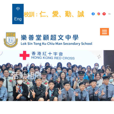
中
仁、愛、勤、誠
校訓 :
Eng
活動相簿