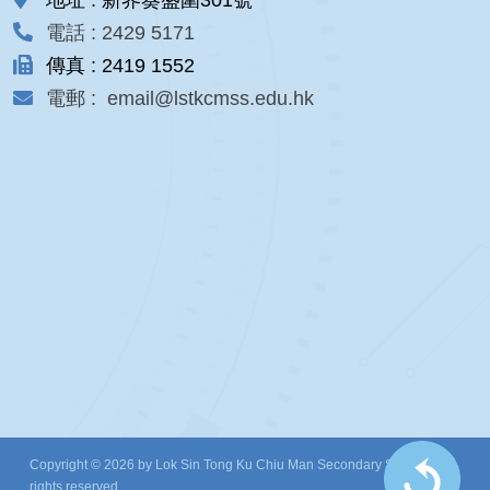
電話 : 2429 5171
傳真 : 2419 1552
電郵 : email@lstkcmss.edu.hk
Copyright © 2026 by Lok Sin Tong Ku Chiu Man Secondary School. All
rights reserved.